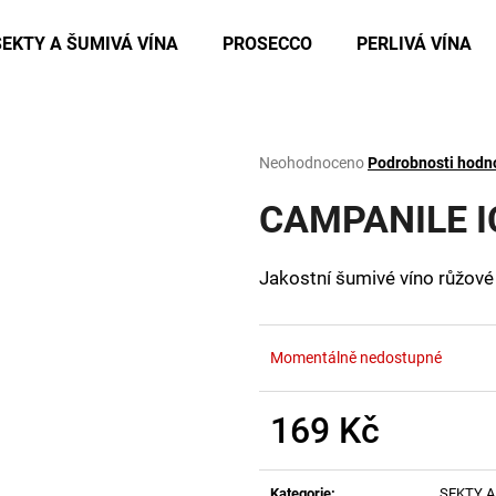
SEKTY A ŠUMIVÁ VÍNA
PROSECCO
PERLIVÁ VÍNA
Co potřebujete najít?
Průměrné
Neohodnoceno
Podrobnosti hodn
hodnocení
produktu
CAMPANILE I
HLEDAT
je
0,0
z
Jakostní šumivé víno růžov
5
Doporučujeme
hvězdiček.
Momentálně nedostupné
169 Kč
Měrná
CAMPANILE ICE ROSÉ
CAMPANILE ICE
cena:
Kategorie
:
SEKTY A