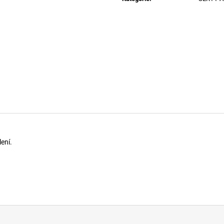
169 Kč
169 Kč
ení.