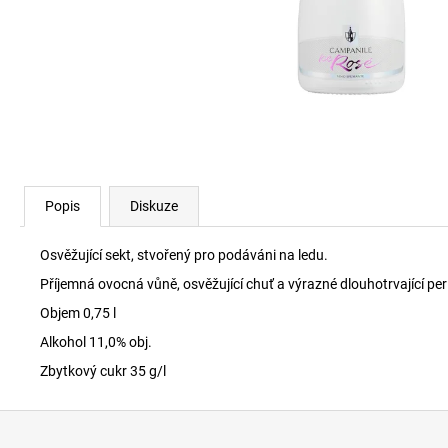
199 Kč
Popis
Diskuze
Osvěžující sekt, stvořený pro podáváni na ledu.
Příjemná ovocná vůně, osvěžující chuť a výrazné dlouhotrvající perl
Objem 0,75 l
Alkohol 11,0% obj.
Zbytkový cukr 35 g/l
Z