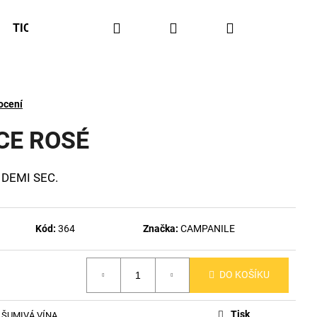
Hledat
Přihlášení
Nákupní
TICHÁ VÍNA
APERITIVY
DÁRKOVÉ KAZETY
košík
ocení
CE ROSÉ
é DEMI SEC.
Kód:
364
Značka:
CAMPANILE
DO KOŠÍKU
Tisk
 ŠUMIVÁ VÍNA