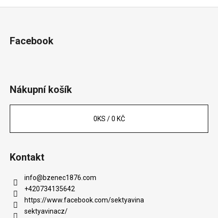
Z
á
p
Facebook
a
t
í
Nákupní košík
0
KS /
0 KČ
Kontakt
info
@
bzenec1876.com
+420734135642
https://www.facebook.com/sektyavina
sektyavinacz/