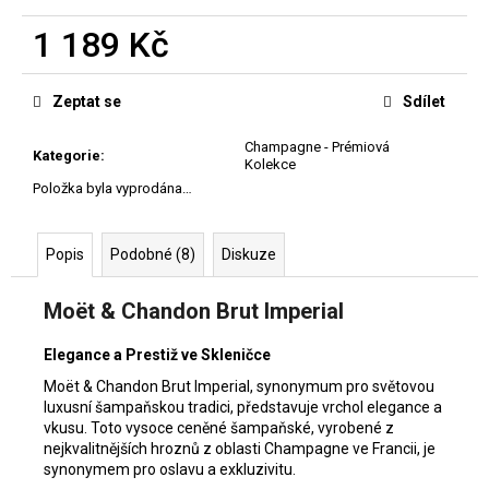
č
u
1 189 Kč
j
Měrná
e
cena:
m
Zeptat se
Sdílet
e
Champagne - Prémiová
Kategorie
:
Kolekce
CAMPANILE
Položka byla vyprodána…
ICE
ROSÉ
169
Popis
Podobné (8)
Diskuze
Kč
Moët & Chandon Brut Imperial
Elegance a Prestiž ve Skleničce
Moët & Chandon Brut Imperial, synonymum pro světovou
luxusní šampaňskou tradici, představuje vrchol elegance a
vkusu. Toto vysoce ceněné šampaňské, vyrobené z
nejkvalitnějších hroznů z oblasti Champagne ve Francii, je
synonymem pro oslavu a exkluzivitu.