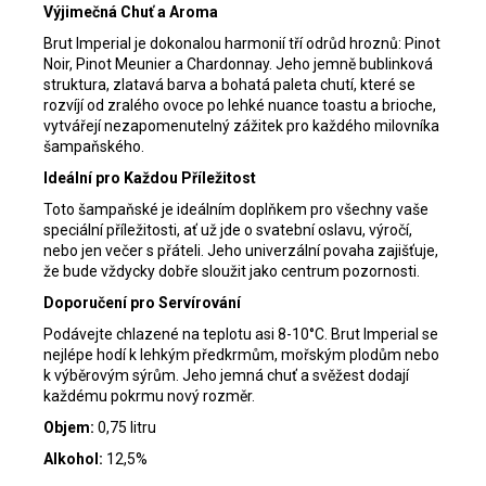
Výjimečná Chuť a Aroma
Brut Imperial je dokonalou harmonií tří odrůd hroznů: Pinot
Noir, Pinot Meunier a Chardonnay. Jeho jemně bublinková
struktura, zlatavá barva a bohatá paleta chutí, které se
rozvíjí od zralého ovoce po lehké nuance toastu a brioche,
vytvářejí nezapomenutelný zážitek pro každého milovníka
šampaňského.
Ideální pro Každou Příležitost
Toto šampaňské je ideálním doplňkem pro všechny vaše
speciální příležitosti, ať už jde o svatební oslavu, výročí,
nebo jen večer s přáteli. Jeho univerzální povaha zajišťuje,
že bude vždycky dobře sloužit jako centrum pozornosti.
Doporučení pro Servírování
Podávejte chlazené na teplotu asi 8-10°C. Brut Imperial se
nejlépe hodí k lehkým předkrmům, mořským plodům nebo
k výběrovým sýrům. Jeho jemná chuť a svěžest dodají
každému pokrmu nový rozměr.
Objem:
0,75 litru
Alkohol:
12,5%