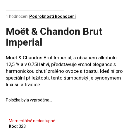
a
j
Průměrné
1 hodnocení
Podrobnosti hodnocení
í
hodnocení
produktu
Moët & Chandon Brut
t
je
?
5,0
Imperial
z
5
hvězdiček.
Moët & Chandon Brut Imperial, s obsahem alkoholu
12,5 % a v 0,75l lahvi, představuje vrchol elegance s
HLEDAT
harmonickou chutí zralého ovoce a toastu. Ideální pro
speciální příležitosti, tento šampaňský je synonymem
luxusu a tradice.
D
o
Položka byla vyprodána…
p
o
r
Momentálně nedostupné
u
Kód:
323