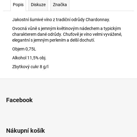
č
Popis
Diskuze
Značka
u
j
Jakostní šumivé víno z tradiční odrůdy Chardonnay.
e
m
Ovocná vůně s jemným květinovým nádechem a typickým
e
charakterem dané odrůdy. Chuťově je víno velmi vyvážené,
elegantní s jemným perlením a delší dochutí.
Objem 0,75L
CAMPANILE
PROSECCO
Alkohol 11,5% obj.
D.O.C.
Zbytkový cukr 8 g/l
SPUMANTE
169
Z
Kč
á
p
Facebook
a
t
í
Nákupní košík