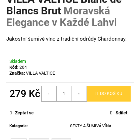
je
a
3,7
Blancs Brut
Moravská
z
j
Elegance v Každé Lahvi
5
í
hvězdiček.
t
Jakostní šumivé víno z tradiční odrůdy Chardonnay.
?
Skladem
Kód:
264
HLEDAT
Značka:
VILLA VALTICE
279 Kč
DO KOŠÍKU
D
Měrná
o
cena:
p
Zeptat se
Sdílet
o
Kategorie
:
SEKTY A ŠUMIVÁ VÍNA
r
u